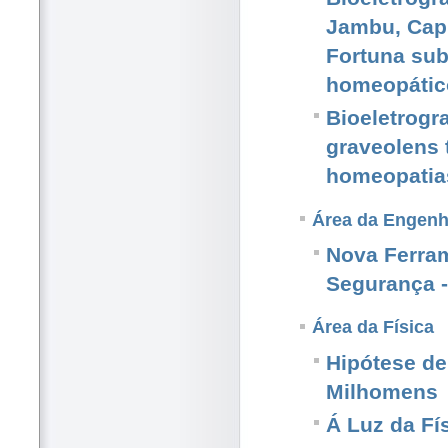
Jambu, Cap
Fortuna sub
homeopático
Bioeletrogr
graveolens 
homeopatias
Área da Engenh
Nova Ferra
Segurança -
Área da Física
Hipótese de
Milhomens
Á Luz da Fí