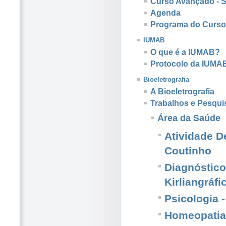
Curso Avançado - 
Agenda
Programa do Curso
IUMAB
O que é a IUMAB?
Protocolo da IUMA
Bioeletrografia
A Bioeletrografia
Trabalhos e Pesqui
Área da Saúde
Atividade D
Coutinho
Diagnóstic
Kirliangráfi
Psicologia -
Homeopatia 