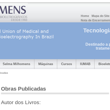
Home
Mapa do Site
Nota de Encerrament
Tecnologia
Destinado a 
tratame
Selma Milhomens
Máquinas
Cursos
IUMAB
Bioelet
icadas
Obras Publicadas
Autor dos Livros: