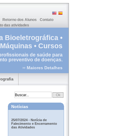
Retorno dos Alunos
Contato
o das atividades
 Bioeletrográfica •
Máquinas • Cursos
profissionais de saúde para
nto preventivo de doenças.
›› Maiores Detalhes
rografia
Notícias
25/07/2024 - Notícia de
Falecimento e Encerramento
das Atividades