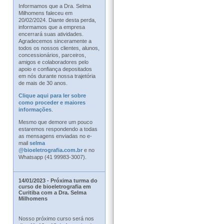
Informamos que a Dra. Selma
Milhomens faleceu em
20/02/2024. Diante desta perda,
informamos que a empresa
encerrará suas atividades.
Agradecemos sinceramente a
todos os nossos clientes, alunos,
concessionários, parceiros,
amigos e colaboradores pelo
apoio e confiança depositados
em nós durante nossa trajetória
de mais de 30 anos.
Clique aqui para ler sobre
como proceder e maiores
informações
.
Mesmo que demore um pouco
estaremos respondendo a todas
as mensagens enviadas no e-
mail
selma
@bioeletrografia.com.br
e no
Whatsapp (41 99983-3007).
14/01/2023 - Próxima turma do
curso de bioeletrografia em
Curitiba com a Dra. Selma
Milhomens
Nosso próximo curso será nos